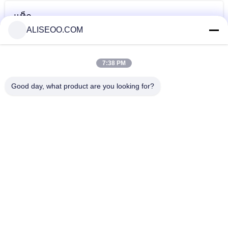
แท็ก
ALISEOO.COM
เลเซอร์
เครื่องกำจัดขนด้วย
ความยาวคลื่น
คาร์บอนไดออกไซด์
เลเซอร์มืออาชีพ
เลเซอร์ co2
7:38 PM
มากกว่านี้ เครื่อง CO2 Fractional Laser
Good day, what product are you looking for?
40KG effective co2 fractional laser machine for vaginal
rejuvenation
Co2 fractional laser SM100600AL for vagina loosing and
vulvar hypertrophy
Harmless Acne Scar Removal CO2 Fractional Laser Machine
System , Air Cooling
10600nm Ultrapulse CO2 Fractional Laser Machine For Acne
Scars Treatment and Pigmentation