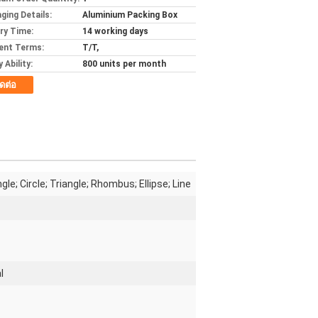
ging Details:
Aluminium Packing Box
ery Time:
14 working days
ent Terms:
T/T,
 Ability:
800 units per month
ิดต่อ
le; Circle; Triangle; Rhombus; Ellipse; Line
l