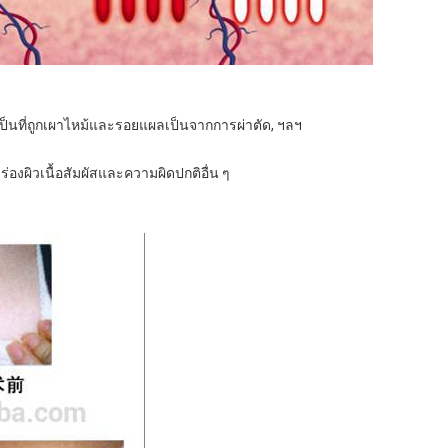
็นที่ถูกเผาไหม้และรอยแผลเป็นจากการผ่าตัด, ฯลฯ
งผิวเนื้อสัมผัสและความผิดปกติอื่น ๆ