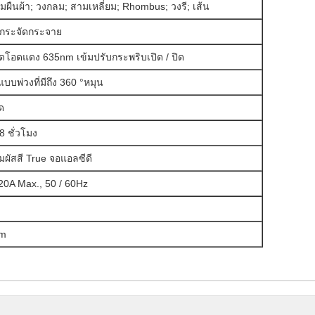
่ยมผืนผ้า;
วงกลม;
สามเหลี่ยม;
Rhombus;
วงรี;
เส้น
กระจัดกระจาย
โอดแดง 635nm เข้มปรับกระพริบเปิด / ปิด
บบพ่วงที่มีถึง 360 °หมุน
ด
18 ชั่วโมง
มผัสสี True จอแอลซีดี
0A Max., 50 / 60Hz
cm