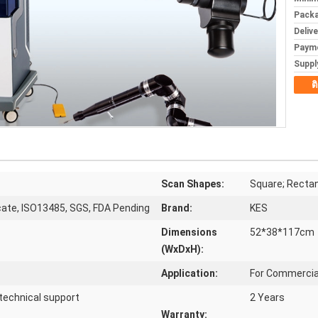
Packa
Deliv
Paym
Supply
ต
Scan Shapes:
Square; Rectang
icate, ISO13485, SGS, FDA Pending
Brand:
KES
Dimensions
52*38*117cm
(WxDxH):
Application:
For Commercia
 technical support
2 Years
Warranty: