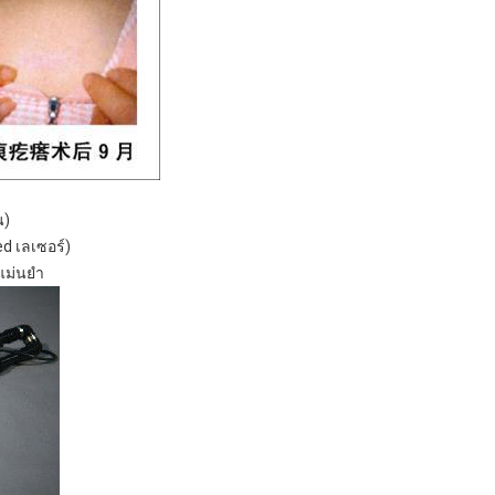
น)
ed เลเซอร์)
แม่นยำ