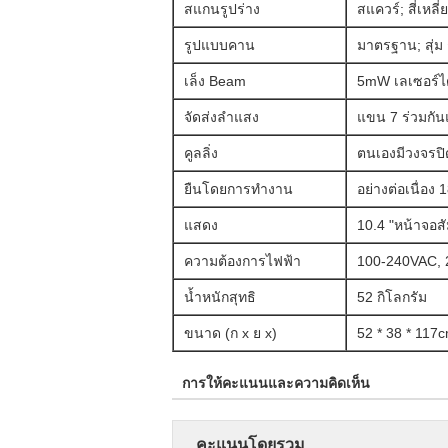
สแกนรูปร่าง
สแควร์;
สี่เหลี
รูปแบบคาน
มาตรฐาน;
สุ่ม
เล็ง Beam
5mW เลเซอร์ได
จัดส่งลำแสง
แขน 7 ร่วมกันแ
คูลลิ่ง
ตนเองมีวงจรปิ
ยืนโดยการทำงาน
อย่างต่อเนื่อง 
แสดง
10.4 "หน้าจอสั
ความต้องการไฟฟ้า
100-240VAC, 2
น้ำหนักสุทธิ
52 กิโลกรัม
ขนาด (ก x ย x)
52 * 38 * 117
การให้คะแนนและความคิดเห็น
คะแนนโดยรวม