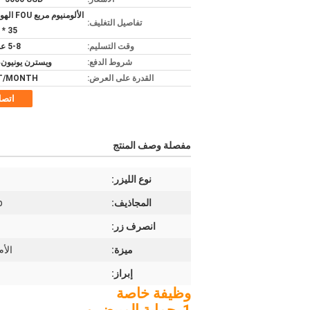
تفاصيل التغليف:
35 * 50CM
وقت التسليم:
5-8 عمل يوم
شروط الدفع:
ويسترن يونيون،  / T
القدرة على العرض:
T/MONTH
اتص
مفصلة وصف المنتج
نوع الليزر:
المجاذيف:
 (8
انصرف زر:
ميزة:
الأم
إبراز:
وظيفة خاصة