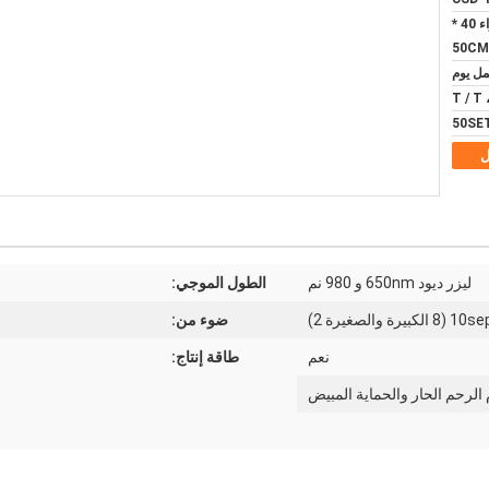
الألومنيوم مربع FOU الهواء 40 *
T
50SE
ل
ليزر ديود 650nm و 980 نم
الطول الموجي:
10sep الكبيرة والصغيرة 2)
ضوء من:
نعم
طاقة إنتاج:
 الرحم الحار والحماية المبيض