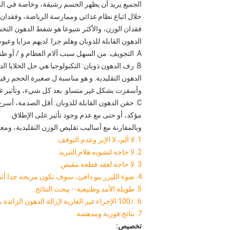
الجميع يريد أن يظهر الجسم رشيقة، وخاصة في الح
خلال اتباع نظام غذائي وممارسة الرياضة، وفقدان ا
فقدان الوزن، والأكثر شيوعا هو شفط الدهون ال
الدهون القابلة للذوبان وهلم جرا. لديهم مزايا وعي
A. التجويف: من السهل سبب آلام العظام و / أو طنين.
B. رف الدهون ذوبان: التكنولوجيا هي حل الخلايا
الدهون التقليدية. و هو مناسبة ل صغيرة الحجم رق
وأسفرت بشكل غير متساو. بعد كل شيء، وتأثير غير
C. حقن الدهون القابلة للذوبان: أقل الصدمة، أس
مؤكد، أو حتى مع عدم وجود تأثير على الإطلاق.
وبالمقارنة مع أساليب تقليص الوزن التقليدية، ومع
1. لا ألم، لا الإبر وعدم التوقف.
2. لا حاجة لتشويه هلام التبريد.
3. لا حاجة لعقد قطعة مقبض.
4. ضوء الليزر يبو دافئ، سوف تكون مريحة جدا أثناء العلاج.
5. طويلة الأمد وطبيعية-- يبحث النتائج.
6. 100٪ الإجراء غير الغازية لإزالة الدهون الزائدة بشكل فعال.
7. نتائج فورية ومدهشة.
تخصيص: