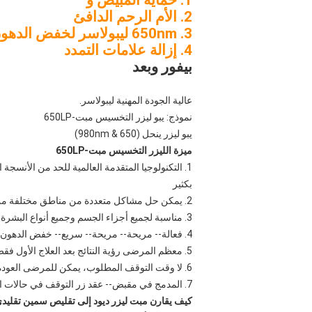
1. حماية المبيض و
2. الأم الرحم الدافئ
3. 650nm ليبولاسر لخفض الدهون البطن
4. إزالة علامات التمدد
بيفور وبعد
عالية الجودة المهنية ليبولاسر.
نموذج: يبو ليزر التخسيس مبت-650LP
يبو ليزر ينحل (650 & 980nm)
ميزة الليزر التخسيس مبت-650LP
بكثير
2. يمكن حل مشاكل متعددة من مناطق مختلفة من الجسم: الخصر، البطن، الظهر، الأرداف والفخذ المناطق، الأسلحة و تحت السلاح، الخ.
3. مناسبة لجميع أجزاء الجسم وجميع أنواع البشرة.
4. فعالة-- مريحة-- مريحة-- سريع-- خفض الدهون مريحة.
5. معظم المرضى رؤية النتائج بعد العلاج الأول فقط.
6. لا وقت التوقف المطلوب، يمكن للمرضى العودة إلى الأنشطة العادية مباشرة بعد العلاجات.
7. المدمج في مقبض-- عقد زر التوقف في حالات الطوارئ يعطي المرضى القدرة على السيطرة عليها.
كيف يقارن مبت ليزر ديود إلى تقليص سمين تقليد