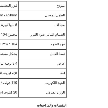
نموذج
ليزر التخسيس م
الطول الموجي
650nm و 980nm
مجداف
8 منها كبيرة و 2 صغيرة منها
الصمام الثنائي ضوء الليزر
مجموع 104 قطع ميتسوبيشي ديود ضوء الليزر
قوة الضوء
104 * 200mw
نمط العمل
بشكل مستمر 
عرض
8.4 بوصة لد شاشة ملونة تعمل باللمس
لغة
الإنجليزية، ا
الجهد االكهربى
110 فولت / 220 فولت
الوزن الصافي
20 كيلوجرام
التقييمات والمراجعات