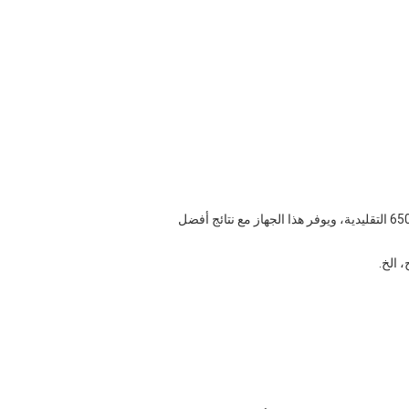
1. التكنولوجيا المتقدمة العالمية للحد من الأنسجة الدهنية-- 650nm و 980nm ديود يبو ليزر التخسيس. مقارنة مع واحد ليبولاسر 650nm التقليدية، ويوفر هذا الجهاز مع نتائج أفضل