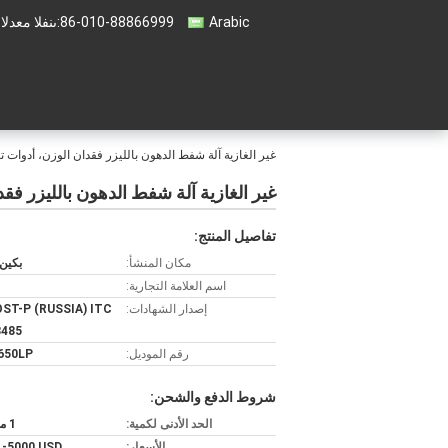
Arabic
86-010-88866999
المبيعات والد
غير الغازية آلة شفط الدهون بالليزر فقدان الوزن، أدوات
غير الغازية آلة شفط الدهون بالليزر ف
تفاصيل المنتج:
مكان المنشأ:
بكين
اسم العلامة التجارية:
إصدار الشهادات:
ST-P (RUSSIA) ITC
3485
رقم الموديل:
650LP
شروط الدفع والشحن:
الحد الأدنى لكمية:
1 مجموعة
الأسعار:
1-5000 USD