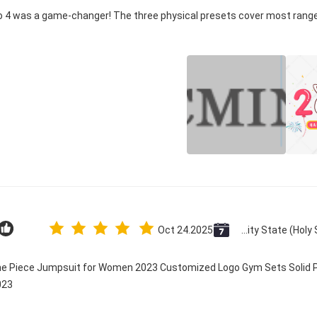
co 4 was a game-changer! The three physical presets cover most range
Oct 24.2025
Vatican City State (Holy See)
One Piece Jumpsuit for Women 2023 Customized Logo Gym Sets Solid P
23@