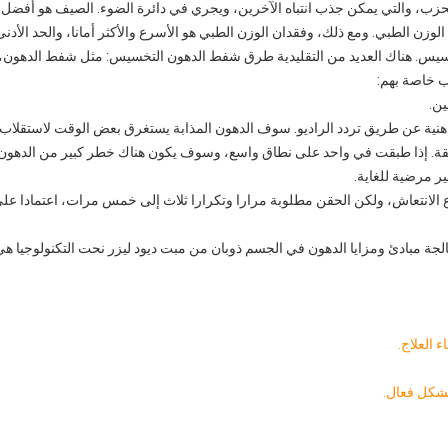
زب، والتي يمكن جذب انتباه الآخرين، ويجري في دائرة الضوء. الصيف هو أفضل 
لوزن الطبي. ومع ذلك، وفقدان الوزن الطبي هو الأسرع والأكثر أمانا، والحد الأد
تخسيس. هناك العديد من التقليدية طرق شفط الدهون التخسيس: مثل شفط الدهو
وب خاصة بهم:
 الدهنية عن طريق تردد الراديو. سوف الدهون المذابة يستغرق بعض الوقت لاستقل
يقة. إذا طبقت في واحد على نطاق واسع، وسوف يكون هناك خطر كبير من الدهون ال
 مرضية للغاية.
رع الانتعاش، ولكن الحقن مطلوبة مرارا وتكرارا ثلاث إلى خمس مرات، اعتمادا على
الجة مبادئ ومزايا الدهون في الجسم ذوبان من مبت ديود ليزر نحت التكنولوجيا هي