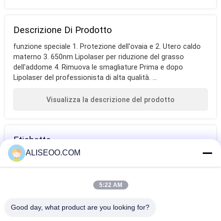
Descrizione Di Prodotto
funzione speciale 1. Protezione dell'ovaia e 2. Utero caldo
materno 3. 650nm Lipolaser per riduzione del grasso
dell'addome 4. Rimuova le smagliature Prima e dopo
Lipolaser del professionista di alta qualità. ...
Visualizza la descrizione del prodotto
Etichette
ALISEOO.COM
macchina di
macchina
macchina di
fusione grassa
bruciante grassa
contorno del
5:22 AM
corpo
ALTRO Dimagrante Beauty Equipment
Good day, what product are you looking for?
Cavitazione di ultrasuono delle donne di Velasmooth che