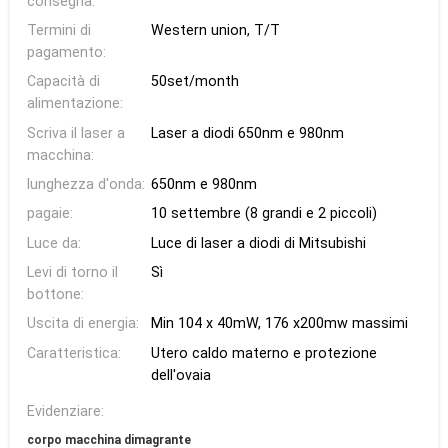
consegna:
Termini di
Western union, T/T
pagamento:
Capacità di
50set/month
alimentazione:
Scriva il laser a
Laser a diodi 650nm e 980nm
macchina:
lunghezza d'onda:
650nm e 980nm
pagaie:
10 settembre (8 grandi e 2 piccoli)
Luce da:
Luce di laser a diodi di Mitsubishi
Levi di torno il
Sì
bottone:
Uscita di energia:
Min 104 x 40mW, 176 x200mw massimi
Caratteristica:
Utero caldo materno e protezione
dell'ovaia
Evidenziare:
corpo macchina dimagrante