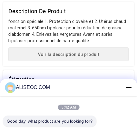
Description De Produit
fonction spéciale 1. Protection d'ovaire et 2. Utérus chaud
maternel 3. 650nm Lipolaser pour la réduction de graisse
d'abdomen 4. Enlevez les vergetures Avant et après
Lipolaser professionnel de haute qualité. ...
Voir la description du produit
Étiquettes
ALISEOO.COM
grosse machine
grosse machine
machine de
de fonte
brûlante
contournement
3:42 AM
de corps
Plus Équipement De Beauté Minceur
Good day, what product are you looking for?
Cavitation d'ultrason de femmes de Velasmooth
amincissant la machine 200HZ vertical - 500HZ