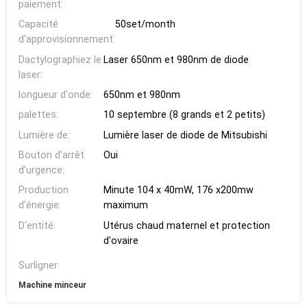
paiement:
Capacité
50set/month
d'approvisionnement:
Dactylographiez le
Laser 650nm et 980nm de diode
laser:
longueur d'onde:
650nm et 980nm
palettes:
10 septembre (8 grands et 2 petits)
Lumière de:
Lumière laser de diode de Mitsubishi
Bouton d'arrêt
Oui
d'urgence:
Production
Minute 104 x 40mW, 176 x200mw
d'énergie:
maximum
D'entité:
Utérus chaud maternel et protection
d'ovaire
Surligner:
Machine minceur