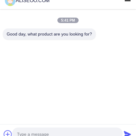
ALISEOO.COM
Perdita di peso
piano di dieta per
perda il peso
perdita di peso
velocemente
5:41 PM
ALTRO Perdita Di Peso LiPo Laser
Good day, what product are you looking for?
Ente di plastica che dimagrisce, macchina della muffa di 8
dei cuscinetti 62 ABS delle lampade del laser Lipo per
perdita di peso
laser di 650nm Lipo che dimagrisce macchina per il corpo
che scolpisce, rimozione delle celluliti con CE
Il peso di perdita stringe la pelle macchina stabile del laser
di Lipo + di Cryolipolysis, i trattamenti Valeshape-I
macchina di contorno del corpo 980nm, sistema di
depilazione del laser di Liposlim
Copyright © 2014 - 2026 aliseoo.com.
All rights reserved.