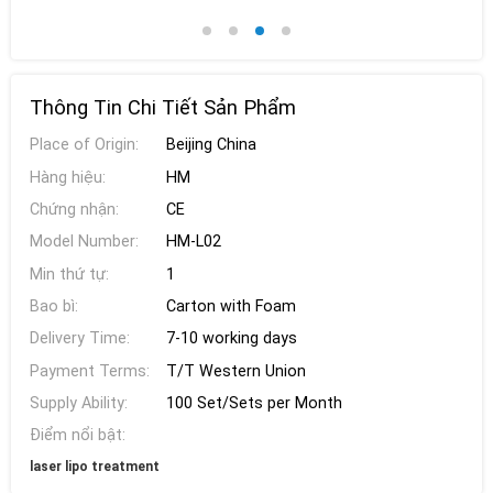
Thông Tin Chi Tiết Sản Phẩm
Place of Origin:
Beijing China
Hàng hiệu:
HM
Chứng nhận:
CE
Model Number:
HM-L02
Min thứ tự:
1
Bao bì:
Carton with Foam
Delivery Time:
7-10 working days
Payment Terms:
T/T Western Union
Supply Ability:
100 Set/Sets per Month
Điểm nổi bật:
laser lipo treatment