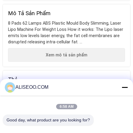
Mô Tả Sản Phẩm
8 Pads 62 Lamps ABS Plastic Mould Body Slimming, Laser
Lipo Machine For Weight Loss How it works: The Lipo laser
emits low levels laser energy, the fat cell membranes are
disrupted releasing intra-cellular fat. ...
Xem mô tả sản phẩm
Thẻ
ALISEOO.COM
giảm cân
kế hoạch ăn
giảm cân nhanh
kiêng để giảm
6:58 AM
cân
HƠN Lipo Laser Giảm Cân
Good day, what product are you looking for?
650nm Lipo Laser Slimming Machine For Body Sculpting ,