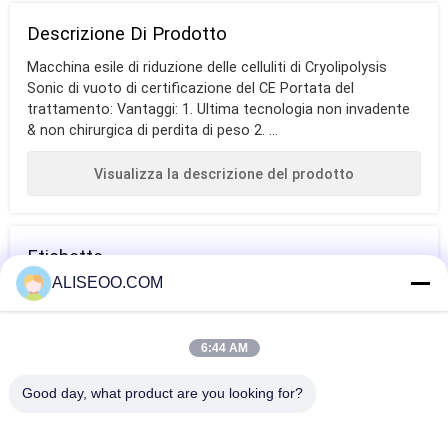
Descrizione Di Prodotto
Macchina esile di riduzione delle celluliti di Cryolipolysis
Sonic di vuoto di certificazione del CE Portata del
trattamento: Vantaggi: 1. Ultima tecnologia non invadente
& non chirurgica di perdita di peso 2. ...
Visualizza la descrizione del prodotto
Etichette
ALISEOO.COM
limatrice del
macchina di
mesotherapy
corpo
vuoto delle
libero dell'ago
6:44 AM
celluliti
ALTRO Macchina Di Riduzione Di Cellulite
Good day, what product are you looking for?
Macchina multifunzionale di riduzione delle celluliti di
Carboxytherapy per l'ospedale