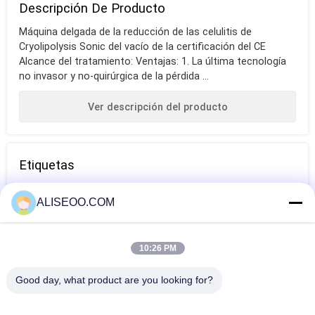
Descripción De Producto
Máquina delgada de la reducción de las celulitis de
Cryolipolysis Sonic del vacío de la certificación del CE
Alcance del tratamiento: Ventajas: 1. La última tecnología
no invasor y no-quirúrgica de la pérdida ...
Ver descripción del producto
Etiquetas
cuerpo que
máquina del
mesotherapy
ALISEOO.COM
forma la máquina
vacío de las
libre de la aguja
celulitis
10:26 PM
Más Información Máquina De Reducción De
Celulitis
Good day, what product are you looking for?
Máquina multifuncional de la reducción de las celulitis de
Carboxytherapy para el hospital