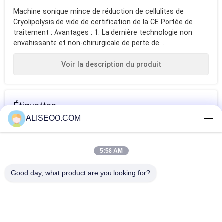
Machine sonique mince de réduction de cellulites de
Cryolipolysis de vide de certification de la CE Portée de
traitement : Avantages : 1. La dernière technologie non
envahissante et non-chirurgicale de perte de ...
Voir la description du produit
Étiquettes
ALISEOO.COM
corps formant la
machine de vide
mesotherapy
machine
de cellulites
libre d'aiguille
5:58 AM
Plus Machine De Réduction De La Cellulite
Good day, what product are you looking for?
Machine multifonctionnelle de réduction de cellulites de
Carboxytherapy pour l'hôpital
Cavitation verticale amincissant la machine pour le retrait