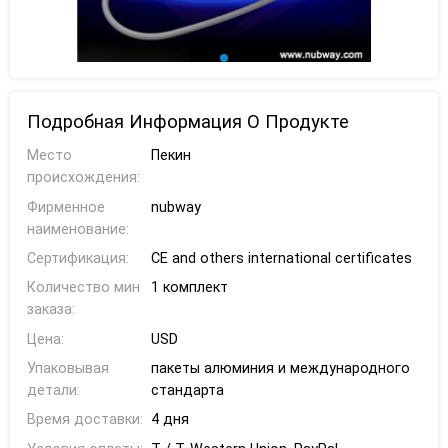
Подробная Информация О Продукте
Место
Пекин
происхождения:
Фирменное
nubway
наименование:
Сертификация:
CE and others international certificates
Количество мин
1 комплект
заказа:
Цена:
USD
Упаковывая
пакеты алюминия и международного
детали:
стандарта
Время доставки:
4 дня