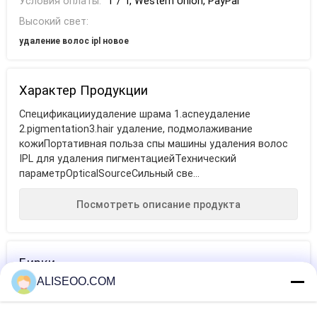
Условия оплаты:
T / T, Western Union, PayPal
Высокий свет:
удаление волос ipl новое
Характер Продукции
Спецификацииудаление шрама 1.acneудаление
2.pigmentation3.hair удаление, подмолаживание
кожиПортативная польза спы машины удаления волос
IPL для удаления пигментациейТехнический
параметрOpticalSourceСильный све...
Посмотреть описание продукта
Бирки
ALISEOO.COM
машина
машина волос
профессиональная