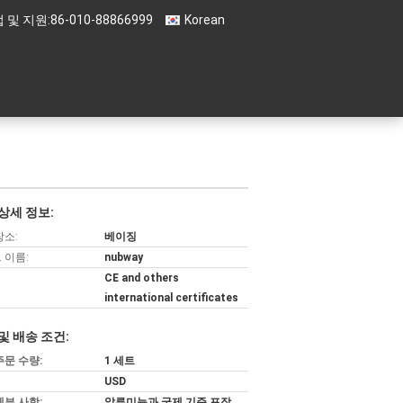
 및 지원:
86-010-88866999
Korean
상세 정보:
장소:
베이징
 이름:
nubway
CE and others
international certificates
및 배송 조건:
주문 수량:
1 세트
USD
세부 사항:
알루미늄과 국제 기준 포장