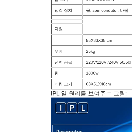
냉각 장치
물, semicondutor, 바람
차원
55X33X35 cm
무게
25kg
전력 공급
220V/110V /240V 50/60
힘
1800w
패킹 크기
63X51X40cm
IPL 일 원리를 보여주는 그림: