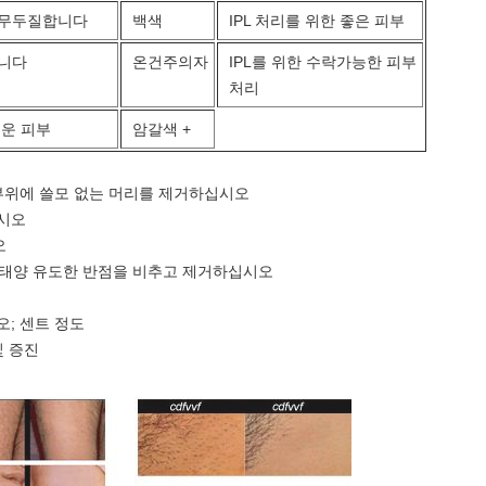
 무두질합니다
백색
IPL 처리를 위한 좋은 피부
합니다
온건주의자
IPL를 위한 수락가능한 피부
처리
두운 피부
암갈색 +
부위에 쓸모 없는 머리를 제거하십시오
시오
오
, 태양 유도한 반점을 비추고 제거하십시오
; 센트 정도
및 증진