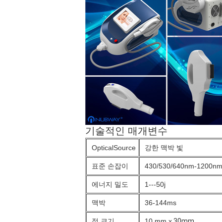
기술적인 매개변수
OpticalSource
강한 맥박 빛
표준 손잡이
430/530/640nm-1200n
에너지 밀도
1---50j
맥박
36-144ms
점 크기
10 mm x
30mm