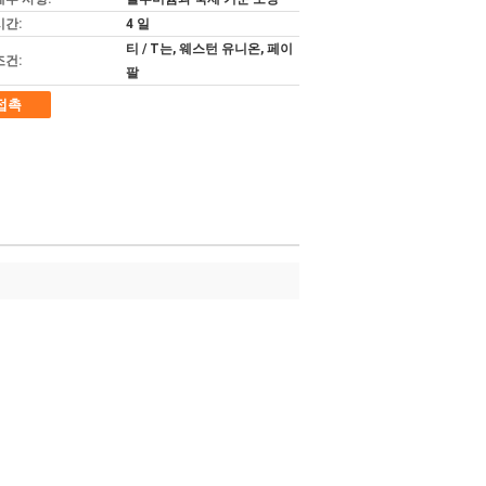
시간:
4 일
티 / T는, 웨스턴 유니온, 페이
조건:
팔
접촉