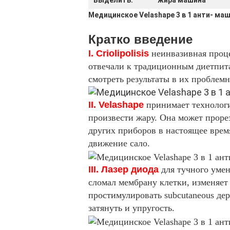
Выделить:
жира машина
Медицинское Velashape 3 в 1 анти- маш
Кратко введение
I. Criolipolisis
неинвазивная проце
отвечали к традиционным диетпита
смотреть результаты в их проблем
II. Velashape
принимает технологи
произвести жару. Она может проре
других приборов в настоящее врем
движение сало.
III. Лазер диода
для тучного уме
сломал мембрану клетки, изменяет 
простимулировать subcutaneous дер
затянуть и упругость.