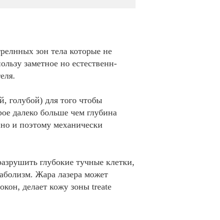
релнных зон тела которые не
льзу заметное но естественн-
еля.
, голубой) для того чтобы
ое далеко больше чем глубина
нно и поэтому механически
разрушить глубокие тучные клетки,
таболизм. Жара лазера может
кон, делает кожу зоны treate