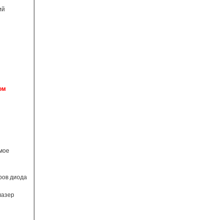
ий
ом
емое
ров диода
лазер