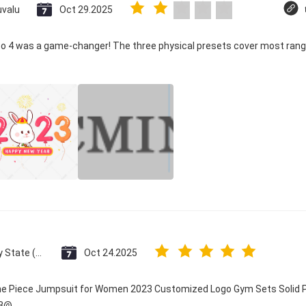
uvalu
Oct 29.2025
co 4 was a game-changer! The three physical presets cover most rang
Vatican City State (Holy See)
Oct 24.2025
One Piece Jumpsuit for Women 2023 Customized Logo Gym Sets Solid P
23@