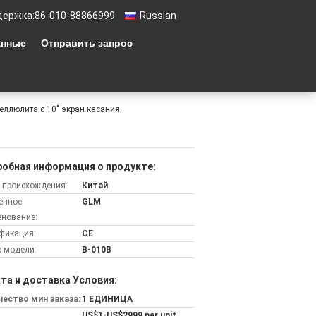
держка:
86-010-88866999
Russian
анные
Отправить запрос
еллюлита с 10" экран касания
обная информация о продукте:
 происхождения:
Китай
енное
GLM
нование:
фикация:
CE
 модели:
B-010B
та и доставка Условия:
ество мин заказа:
1 ЕДИНИЦА
US$1-US$2999 per unit