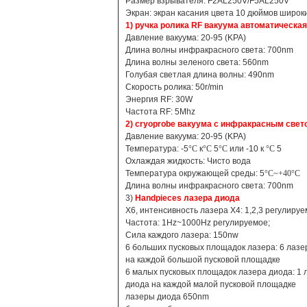
Размер взрывателя: F2AL250V/F5AL250V
Экран: экран касания цвета 10 дюймов широк
1) ручка ролика RF вакуума автоматическая
Давление вакуума: 20-95 (KPA)
Длина волны инфракрасного света: 700nm
Длина волны зеленого света: 560nm
Голубая светлая длина волны: 490nm
Скорость ролика: 50r/min
Энергия RF: 30W
Частота RF: 5Mhz
2) cryoprobe вакуума с инфракрасным свет
Давление вакуума: 20-95 (KPA)
Температура: -5
°C
к
°C
5
°C
или -10 к
°C
5
Охлаждая жидкость: Чисто вода
Температура окружающей среды: 5
°C~+40°C
Длина волны инфракрасного света: 700nm
3)
Handpieces лазера диода
X6, интенсивность лазера X4: 1,2,3 регулиру
Частота: 1Hz~1000Hz регулируемое;
Сила каждого лазера: 150nw
6 больших пусковых площадок лазера: 6 лазе
на каждой большой пусковой площадке
6 малых пусковых площадок лазера диода: 1 
диода на каждой малой пусковой площадке
лазеры диода 650nm