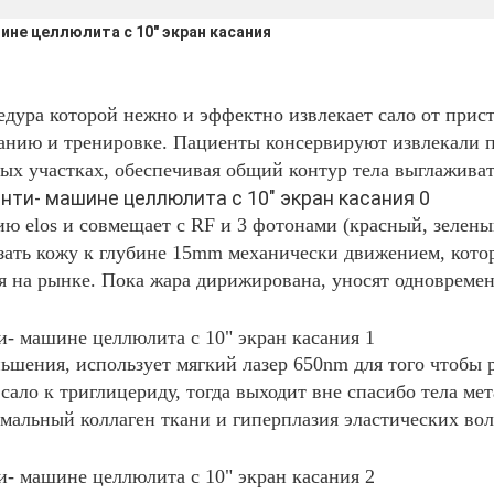
ине целлюлита с 10" экран касания
дура которой нежно и эффектно извлекает сало от прист
нию и тренировке. Пациенты консервируют извлекали по
ных участках, обеспечивая общий контур тела выглаживат
ю elos и совмещает с RF и 3 фотонами (красный, зеленый
зать кожу к глубине 15mm механически движением, котор
я на рынке. Пока жара дирижирована, уносят одновреме
ньшения, использует мягкий лазер 650nm для того чтобы 
сало к триглицериду, тогда выходит вне спасибо тела ме
мальный коллаген ткани и гиперплазия эластических воло