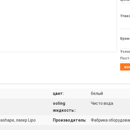
Упак
Врем
Усло
Пост
ко
цвет:
белый
ooling
Чисто вода
жидкость::
Velashape, лазер Lipo
Производитель:
Фабрика оборудова