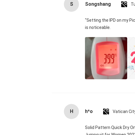
S
Songshang
T
"Setting the IPD on my Pi
is noticeable.
H
h*o
Solid Pattern Quick Dry 
Jumpsuit for Women 20