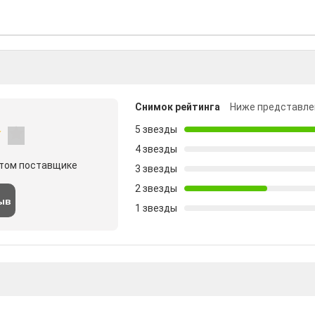
Снимок рейтинга
Ниже представле
5 звезды
4 звезды
этом поставщике
3 звезды
2 звезды
ыв
1 звезды