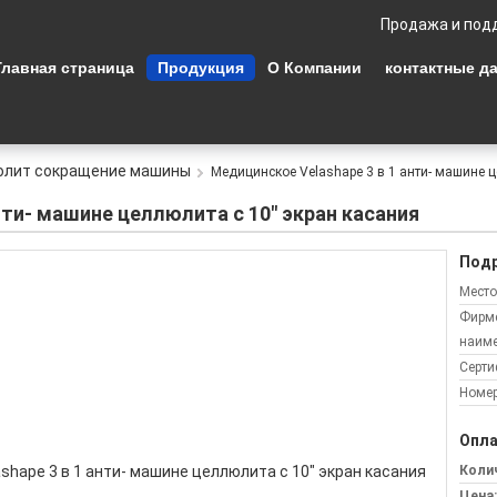
Продажа и под
Главная страница
Продукция
О Компании
контактные д
юлит сокращение машины
Медицинское Velashape 3 в 1 анти- машине ц
нти- машине целлюлита с 10" экран касания
Подр
Место
Фирм
наиме
Серти
Номер
Опла
Колич
Цена: