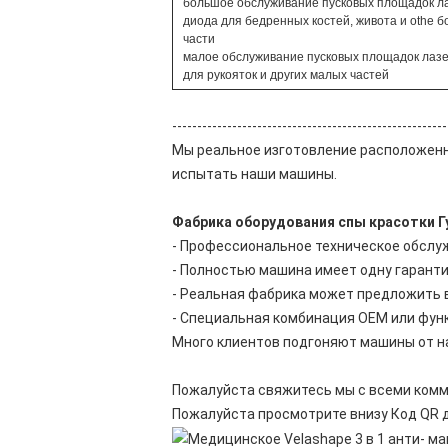
большое обслуживание пусковых площадок л
диода для бедренных костей, живота и othe 
части
малое обслуживание пусковых площадок лаз
для рукояток и других малых частей
-------------------------------------------------------
Мы реальное изготовление расположенно
испытать наши машины.
Фабрика оборудования спы красотки 
- Профессиональное техническое обслу
- Полностью машина имеет одну гарант
- Реальная фабрика может предложить 
- Специальная комбинация OEM или функ
Много клиентов подгоняют машины от н
Пожалуйста свяжитесь мы с всеми комм
Пожалуйста просмотрите внизу Код QR 