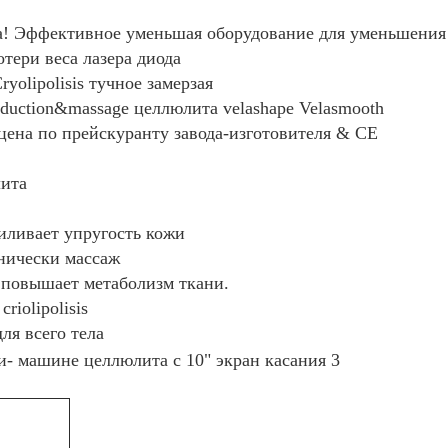
а! Эффективное уменьшая оборудование для уменьшения
тери веса лазера диода
yolipolisis тучное замерзая
duction&massage целлюлита velashape Velasmooth
ена по прейскуранту завода-изготовителя & CE
лита
иливает упругость кожи
нически массаж
я повышает метаболизм ткани.
riolipolisis
ля всего тела