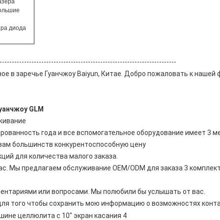
азера
большие
ера диода
------------------------------------------------------------------------
е в заречье Гуанчжоу Baiyun, Китае. Добро пожаловать к нашей
Гуанчжоу GLM
живание
ированность года и все вспомогательное оборудование имеет 3 
вам большинств конкурентоспособную цену
ций для количества малого заказа.
ас. Мы предлагаем обслуживание OEM/ODM для заказа 3 комплект
ентариями или вопросами. Мы полюбили бы услышать от вас.
для того чтобы сохранить мою информацию о возможностях конта