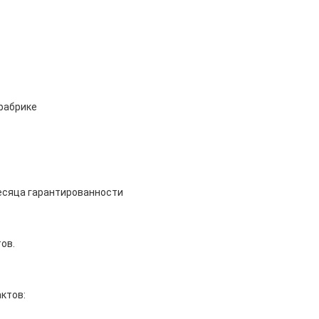
 фабрике
месяца гарантированности
ов.
ктов: