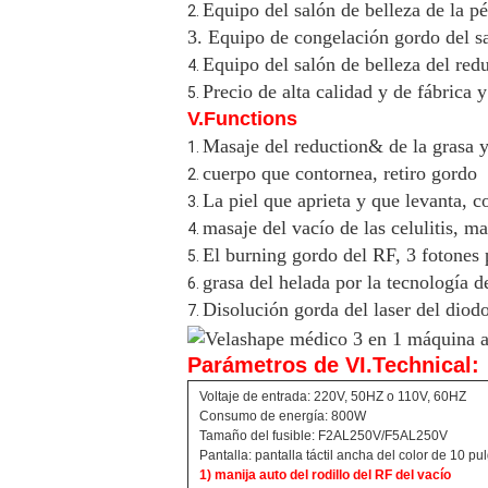
Equipo del salón de belleza de la pé
2.
3. Equipo de congelación gordo del sa
Equipo del salón de belleza del red
4.
Precio de alta calidad y de fábrica
5.
V.Functions
Masaje del reduction& de la grasa y 
1.
cuerpo que contornea, retiro gordo
2.
La piel que aprieta y que levanta, co
3.
masaje del vacío de las celulitis, 
4.
El burning gordo del RF, 3 fotones
5.
grasa del helada por la tecnología de
6.
Disolución gorda del laser del diodo
7.
Parámetros de VI.Technical:
Voltaje de entrada: 220V, 50HZ o 110V, 60HZ
Consumo de energía: 800W
Tamaño del fusible: F2AL250V/F5AL250V
Pantalla: pantalla táctil ancha del color de 10 p
1) manija auto del rodillo del RF del vacío