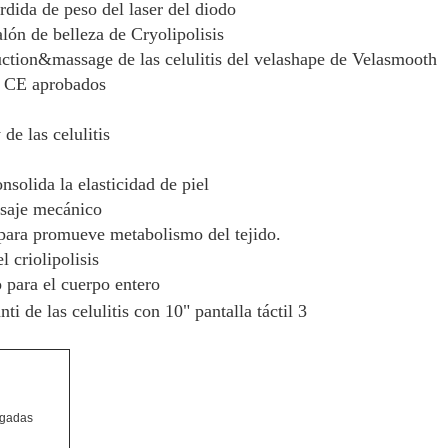
rdida de peso del laser del diodo
lón de belleza de Cryolipolisis
uction&massage de las celulitis del velashape de Velasmooth
 y CE aprobados
de las celulitis
nsolida la elasticidad de piel
masaje mecánico
 para promueve metabolismo del tejido.
l criolipolisis
 para el cuerpo entero
ulgadas