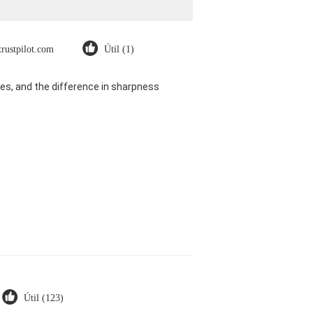
trustpilot.com
Útil (1)
es, and the difference in sharpness
Útil (123)