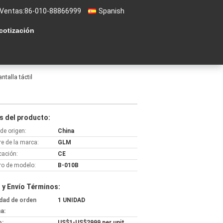
 Ventas:
86-010-88866999
Spanish
 cotización
ntalla táctil
s del producto:
de origen:
China
e de la marca:
GLM
icación:
CE
o de modelo:
B-010B
 y Envío Términos:
dad de orden
1 UNIDAD
a:
o:
US$1-US$2999 per unit