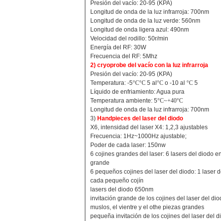
Presión del vacío: 20-95 (KPA)
Longitud de onda de la luz infrarroja: 700nm
Longitud de onda de la luz verde: 560nm
Longitud de onda ligera azul: 490nm
Velocidad del rodillo: 50r/min
Energía del RF: 30W
Frecuencia del RF: 5Mhz
2) cryoprobe del vacío con la luz infrarroja
Presión del vacío: 20-95 (KPA)
Temperatura: -5
°C°C
5 al
°C
o -10 al
°C
5
Líquido de enfriamiento: Agua pura
Temperatura ambiente: 5
°C~+40°C
Longitud de onda de la luz infrarroja: 700nm
3)
Handpieces del laser del diodo
X6, intensidad del laser X4: 1,2,3 ajustables
Frecuencia: 1Hz~1000Hz ajustable;
Poder de cada laser: 150nw
6 cojines grandes del laser: 6 lasers del diodo e
grande
6 pequeños cojines del laser del diodo: 1 laser 
cada pequeño cojín
lasers del diodo 650nm
invitación grande de los cojines del laser del dio
muslos, el vientre y el othe piezas grandes
pequeña invitación de los cojines del laser del 