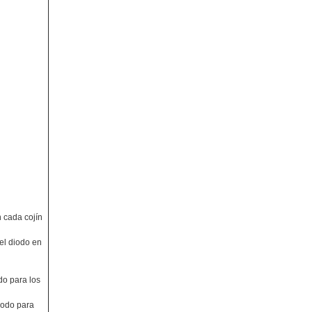
n cada cojín
del diodo en
do para los
diodo para