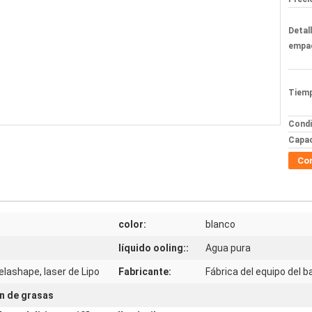
Detal
empa
Tiemp
Condi
Capac
Co
color:
blanco
líquido ooling::
Agua pura
Velashape, laser de Lipo
Fabricante:
Fábrica del equipo del 
n de grasas