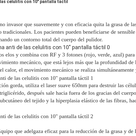
s celulitis con 10" pantalla táctil
no invasor que suavemente y con eficacia quita la grasa de la
io tradicionales. Los pacientes pueden beneficiarse de sensible
nando un contorno total del cuerpo del pulidor.
os elos y combina con RF y 3 fotones (rojo, verde, azul) para 
miento mecánico, que está lejos más que la profundidad de l
l calor, el movimiento mecánico se realiza simultáneamente y
ción gorda, utiliza el laser suave 650nm para destruir las cél
riglicérido, después sale hacia fuera de los gracias del cuerpo
cutáneo del tejido y la hiperplasia elástico de las fibras, hac
uipo que adelgaza eficaz para la reducción de la grasa y de la