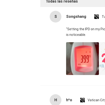
Todas las reseñas
S
Songshang
T
"Setting the IPD on my Pi
is noticeable.
H
h*o