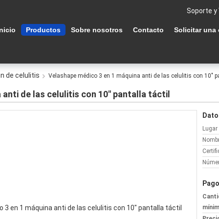
Soporte y
Inicio
Productos
Sobre nosotros
Contacto
Solicitar una
 de celulitis
Velashape médico 3 en 1 máquina anti de las celulitis con 10" pa
ti de las celulitis con 10" pantalla táctil
Dato
Lugar 
Nombr
Certif
Númer
Pago
Canti
mínim
Preci