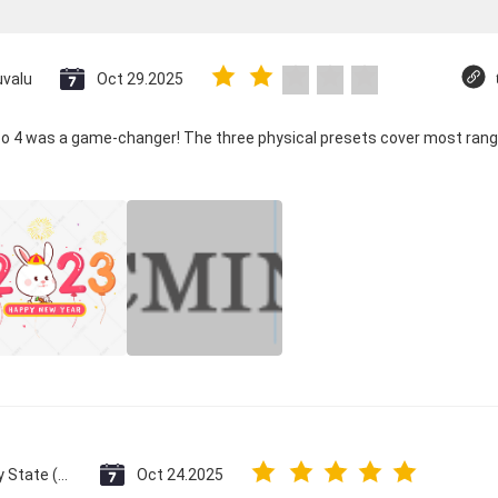
uvalu
Oct 29.2025
co 4 was a game-changer! The three physical presets cover most rang
Vatican City State (Holy See)
Oct 24.2025