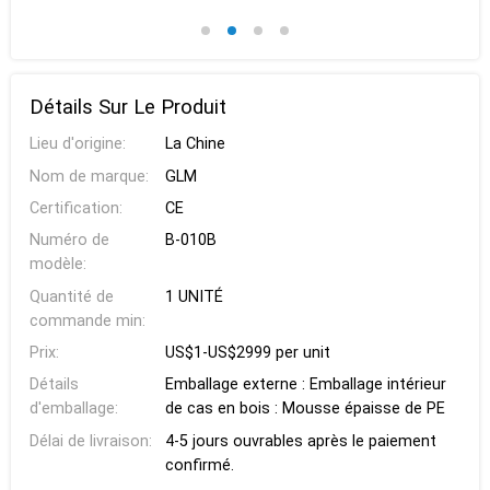
Détails Sur Le Produit
Lieu d'origine:
La Chine
Nom de marque:
GLM
Certification:
CE
Numéro de
B-010B
modèle:
Quantité de
1 UNITÉ
commande min:
Prix:
US$1-US$2999 per unit
Détails
Emballage externe : Emballage intérieur
d'emballage:
de cas en bois : Mousse épaisse de PE
Délai de livraison:
4-5 jours ouvrables après le paiement
confirmé.