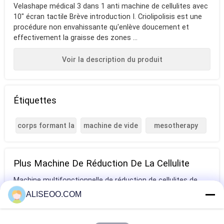
Velashape médical 3 dans 1 anti machine de cellulites avec
10" écran tactile Brève introduction I. Criolipolisis est une
procédure non envahissante qu'enlève doucement et
effectivement la graisse des zones ...
Voir la description du produit
Étiquettes
corps formant la
machine de vide
mesotherapy
machine
de cellulites
libre d'aiguille
Plus Machine De Réduction De La Cellulite
Machine multifonctionnelle de réduction de cellulites de
Carboxytherapy pour l'hôpital
ALISEOO.COM
Cavitation verticale amincissant la machine pour le retrait
de réduction de cellulites/ride d'oeil