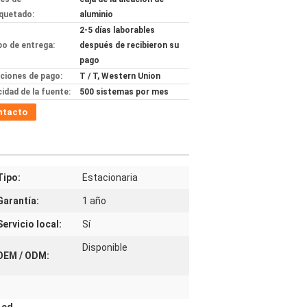
quetado:
aluminio
2-5 días laborables
o de entrega:
después de recibieron su
pago
ciones de pago:
T / T, Western Union
idad de la fuente:
500 sistemas por mes
ntacto
Tipo:
Estacionaria
Garantía:
1 año
Servicio local:
Sí
Disponible
OEM / ODM: