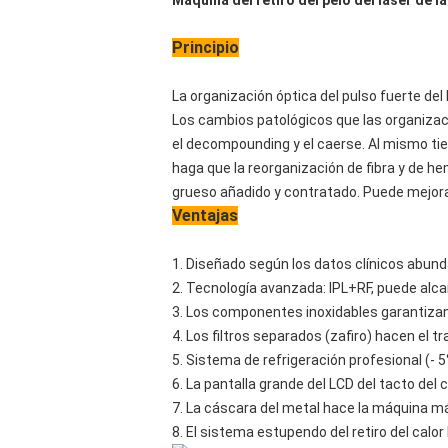
Máquina del retiro del pelo del laser de l
Principio
La organización óptica del pulso fuerte del 
Los cambios patológicos que las organizac
el decompounding y el caerse. Al mismo tie
haga que la reorganización de fibra y de h
grueso añadido y contratado. Puede mejorar l
Ventajas
1. Diseñado según los datos clínicos abun
2. Tecnología avanzada: IPL+RF, puede alca
3. Los componentes inoxidables garantizan 
4. Los filtros separados (zafiro) hacen el 
5. Sistema de refrigeración profesional (-
6. La pantalla grande del LCD del tacto del
7. La cáscara del metal hace la máquina má
8. El sistema estupendo del retiro del calo