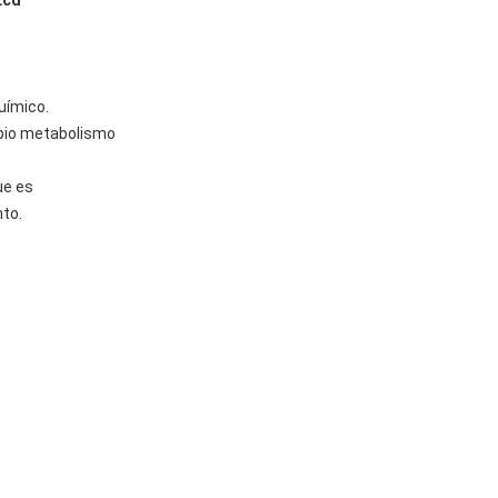
Lcd
químico.
opio metabolismo
ue es
nto.