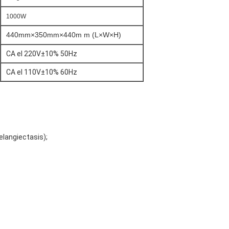
1000W
440mm×350mm×440m m (L×W×H)
CA el 220V±10% 50Hz
CA el 110V±10% 60Hz
elangiectasis);