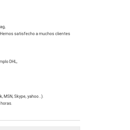
Yag,
PDT. Hemos satisfecho a muchos clientes
emplo DHL,
lk, MSN, Skype, yahoo…).
 horas.