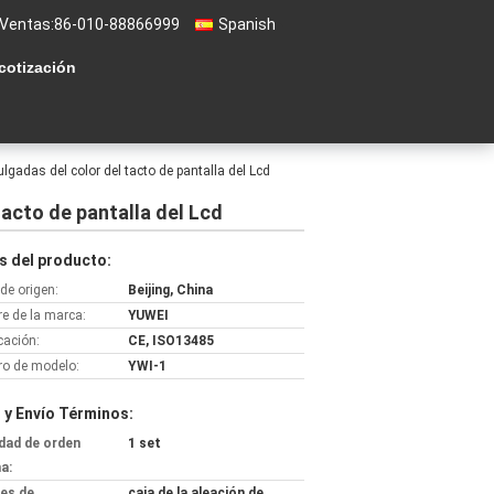
 Ventas:
86-010-88866999
Spanish
 cotización
ulgadas del color del tacto de pantalla del Lcd
tacto de pantalla del Lcd
s del producto:
de origen:
Beijing, China
e de la marca:
YUWEI
icación:
CE, ISO13485
o de modelo:
YWI-1
 y Envío Términos:
dad de orden
1 set
a:
les de
caja de la aleación de