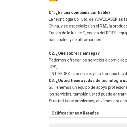
Q1. ¿Es una compañía confiable?
La tecnología Co., Ltd. de YUWEILASER es fa
China, y se especializa en el R&D, la producc
Equipo de la luz de E, equipo del RF IPL, eq
nacionales y de ultramar nee
Q2. ¿Qué sobre la entrega?
Podemos ofrecer los servicios a domicilio p
UPS,
TNT, FEDEX… por el aire; y los transportes d
Q3: ¿Usted tiene ayudas de tecnología o
Sí. Tenemos un equipo de apoyo profesiona
los servicios, también usted puede entrarn
Si usted tiene problemas, envíenos por cor
Calificaciones y Reseñas