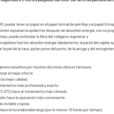
a seguridad IPL con 8,4 pulgadas del color del tacto de pantalla del 
IPL puede tener un papel en el papel termal de piel-Ray y el papel foto
iones expulsan la epidermis después de absorben energía, con su pr
mpo, puede estimular la fibra del colágeno regenerar y
emoglobina fuertes absorbe energía rápidamente, la pared del capilar q
a piel de la cara, quitar poros del punto, de la arruga y del encogimie
dantes resueltos por muchos doctores clínicos famosos;
nzar el mejor efecto.
la mejor calidad.
tratamiento más profesional y exacto.
 5°C-0°C) hace el tratamiento más cómodo.
 color hace la operación más conveniente.
s estable y lujosa.
r hace la hora laborable larga (por lo menos 10 horas por tiempo)