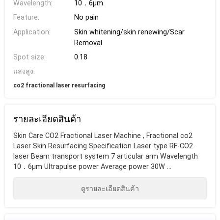
Wavelength:
10．6μm
Feature:
No pain
Application:
Skin whitening/skin renewing/Scar
Removal
Spot size:
0.18
แสงสูง:
co2 fractional laser resurfacing
รายละเอียดสินค้า
Skin Care CO2 Fractional Laser Machine , Fractional co2
Laser Skin Resurfacing Specification Laser type RF-CO2
laser Beam transport system 7 articular arm Wavelength
10．6μm Ultrapulse power Average power 30W ...
ดูรายละเอียดสินค้า