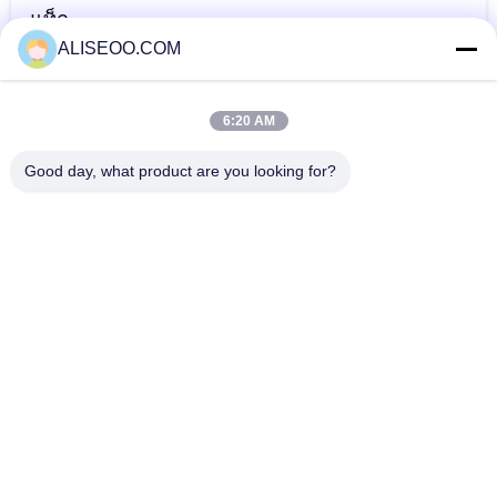
แท็ก
ALISEOO.COM
เลเซอร์
เครื่องกำจัดขนด้วย
ความยาวคลื่น
คาร์บอนไดออกไซด์
เลเซอร์มืออาชีพ
เลเซอร์ co2
6:20 AM
มากกว่านี้ เครื่อง CO2 Fractional Laser
Good day, what product are you looking for?
40KG effective co2 fractional laser machine for vaginal
rejuvenation
Co2 fractional laser SM100600AL for vagina loosing and
vulvar hypertrophy
Harmless Acne Scar Removal CO2 Fractional Laser Machine
System , Air Cooling
10600nm Ultrapulse CO2 Fractional Laser Machine For Acne
Scars Treatment and Pigmentation
Copyright © 2014 - 2026 aliseoo.com.