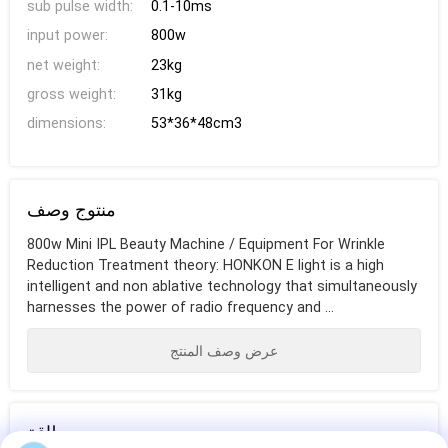
sub pulse width:
0.1-10ms
input power:
800w
net weight:
23kg
gross weight:
31kg
dimensions:
53*36*48cm3
منتوج وصف
800w Mini IPL Beauty Machine / Equipment For Wrinkle
Reduction Treatment theory: HONKON E light is a high
intelligent and non ablative technology that simultaneously
harnesses the power of radio frequency and ...
عرض وصف المنتج
بطاقة