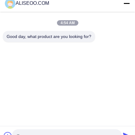
ALISEOO.COM
آلة إزالة الشعر
آلة الشعر بالليزر
آلة إزالة الشعر
بالليزر الاحترافية
للإناث
4:54 AM
المزيد جهاز إزالة الشعر Ipl
Good day, what product are you looking for?
Professional Laser IPL Hair Removal Machine 808nm Diode
Laser For Removing Hair
ipl شعر إزالة آلة/شديد ينبض خفيف معالجة حبّ الشّباب, عنكبوت
عرق
Vertical Intense Pulse Light Skin Rejuvenation Ipl Hair
Removal Machine 500w
Exclusive Elight SHR OPT IPL Hair Removal Machine Face
Lift OPT Machine
Copyright © 2014 - 2026 aliseoo.com.
All rights reserved.