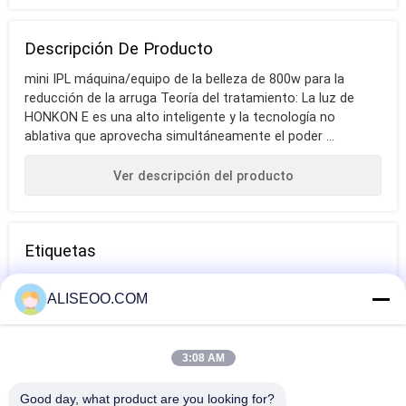
Descripción De Producto
mini IPL máquina/equipo de la belleza de 800w para la
reducción de la arruga Teoría del tratamiento: La luz de
HONKON E es una alto inteligente y la tecnología no
ablativa que aprovecha simultáneamente el poder ...
Ver descripción del producto
Etiquetas
máquina del
máquina del pelo
máquina
ALISEOO.COM
retiro del pelo
del laser
profesional del
para la hembra
retiro del pelo
3:08 AM
Más Información Máquina Del Retiro Del Pelo
del laser
Del IPL
Good day, what product are you looking for?