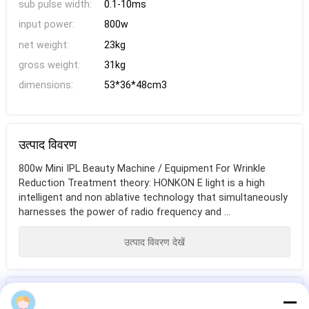
sub pulse width:
0.1-10ms
input power:
800w
net weight:
23kg
gross weight:
31kg
dimensions:
53*36*48cm3
उत्पाद विवरण
800w Mini IPL Beauty Machine / Equipment For Wrinkle
Reduction Treatment theory: HONKON E light is a high
intelligent and non ablative technology that simultaneously
harnesses the power of radio frequency and ...
उत्पाद विवरण देखें
टैग