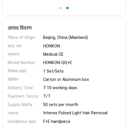
उत्पाद विवरण
Place of Origin:
Beijing, China (Mainland)
ब्रांड नाम:
HONKON
प्रमाणन:
Medical CE
Model Number:
HONKON-QQ+E
मिनीमम ऑर्डर:
1 Set/Sets
पैकेजिंग:
Carton or Aluminum box
Delivery Time:
7-10 working days
Payment Terms:
T/T
Supply Ability:
50 sets per month
name:
Intense Pulsed Light Hair Removal
handpiece type:
F+E handpiece