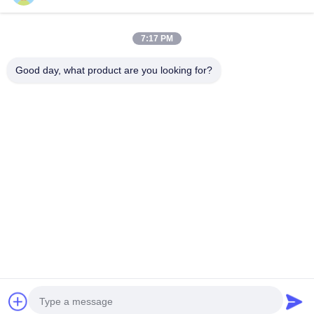
महिला के लिए बालों को
लेजर बालों को हटाने की
पेशेवर लेजर बालों को
7:17 PM
हटाने की मशीन
मशीन
हटाने की मशीन
Good day, what product are you looking for?
और आईपीएल बालों को हटाने मशीन
Professional Laser IPL Hair Removal Machine 808nm Diode
Laser For Removing Hair
IPL Hair Removal Machine / Intense Pulsed Light Treatment
Acne , Spider Veins
Vertical Intense Pulse Light Skin Rejuvenation Ipl Hair
Removal Machine 500w
अनन्य Elight SHR ऑप्ट आईप्ल बालों को हटाने मशीन उच्च ऊर्जा
Copyright © 2014 - 2026 aliseoo.com.
All rights reserved.
साइट मानचित्र