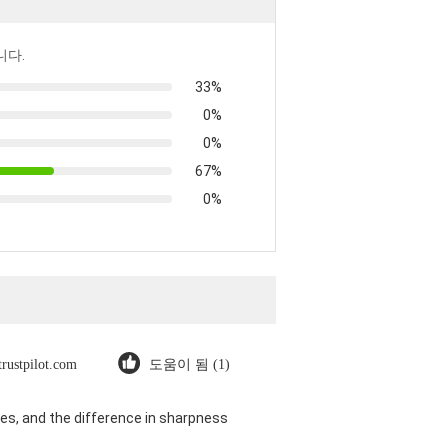
니다.
33%
0%
0%
67%
0%
trustpilot.com
도움이 됨 (1)
es, and the difference in sharpness