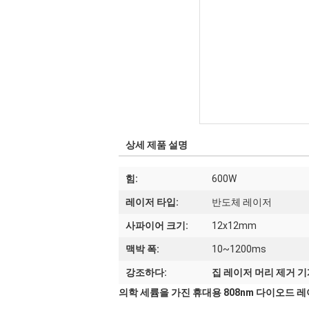
상세 제품 설명
힘:
600W
레이저 타입:
반도체 레이저
사파이어 크기:
12x12mm
맥박 폭:
10~1200ms
강조하다:
집 레이저 머리 제거 
의학 세륨을 가진 휴대용 808nm 다이오드 