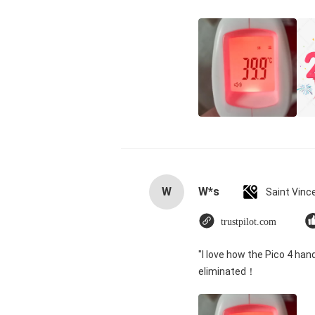
W
W*s
trustpilot.com
"I love how the Pico 4 han
eliminated！