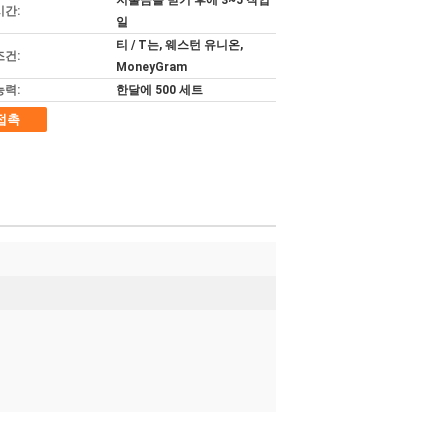
지불금을 받기 후에 3~5 작업
시간:
일
티 / T는, 웨스턴 유니온,
조건:
MoneyGram
능력:
한달에 500 세트
접촉