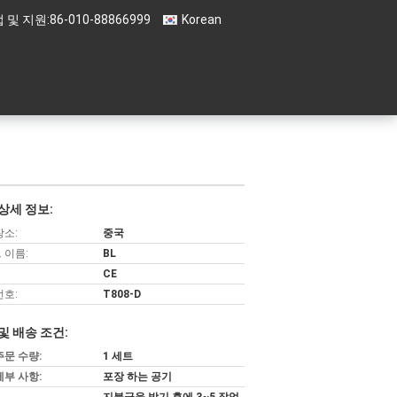
 및 지원:
86-010-88866999
Korean
상세 정보:
장소:
중국
 이름:
BL
CE
번호:
T808-D
및 배송 조건:
주문 수량:
1 세트
세부 사항:
포장 하는 공기