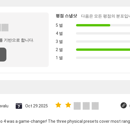
평점 스냅샷
다음은 모든 평점의 분포입
5 별
4 별
를 기반으로 합니다.
3 별
2 별
1 별
uvalu
Oct 29.2025
co 4 was a game-changer! The three physical presets cover most rang