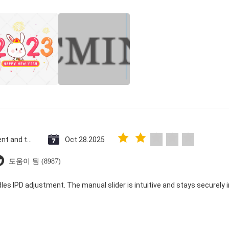
Saint Vincent and the Grenadines
Oct 28.2025
도움이 됨 (8987)
dles IPD adjustment. The manual slider is intuitive and stays securely in